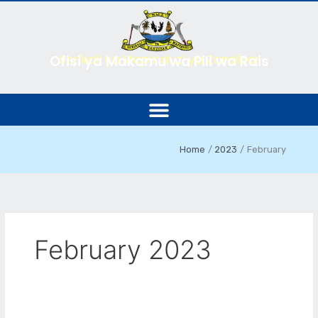
Skip
to
content
Serikali ya Mapinduzi ya Zanzibar
Ofisi ya Makamu wa Pili wa Rais
Home
2023
February
February 2023
Kikao