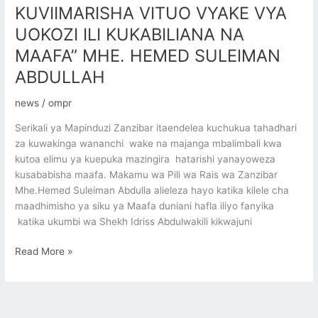
VITUO
KUVIIMARISHA VITUO VYAKE VYA
VYAKE
UOKOZI ILI KUKABILIANA NA
VYA
MAAFA” MHE. HEMED SULEIMAN
UOKOZI
ILI
ABDULLAH
KUKABILIANA
NA
news
/
ompr
MAAFA”
Serikali ya Mapinduzi Zanzibar itaendelea kuchukua tahadhari
MHE.
za kuwakinga wananchi wake na majanga mbalimbali kwa
HEMED
kutoa elimu ya kuepuka mazingira hatarishi yanayoweza
SULEIMAN
kusababisha maafa. Makamu wa Pili wa Rais wa Zanzibar
ABDULLAH
Mhe.Hemed Suleiman Abdulla alieleza hayo katika kilele cha
maadhimisho ya siku ya Maafa duniani hafla iliyo fanyika
katika ukumbi wa Shekh Idriss Abdulwakili kikwajuni
Read More »