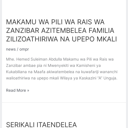
ya
Watu
MAKAMU
na
WA
MAKAMU WA PILI WA RAIS WA
Makaazi
PILI
2022
WA
ZANZIBAR AZITEMBELEA FAMILIA
RAIS
ZILIZOATHIRIWA NA UPEPO MKALI
WA
ZANZIBAR
news
/
ompr
AZITEMBELEA
FAMILIA
Mhe. Hemed Suleiman Abdulla Makamu wa Pili wa Rais wa
ZILIZOATHIRIWA
Zanzibar ambae pia ni Mwenyekiti wa Kamisheni ya
NA
Kukabiliana na Maafa akiwatembelea na kuwafariji wananchi
UPEPO
walioathiriwa na upepo mkali Wilaya ya Kaskazini “A” Unguja.
MKALI
Read More »
SERIKALI
ITAENDELEA
SERIKALI ITAENDELEA
KUVIIMARISHA