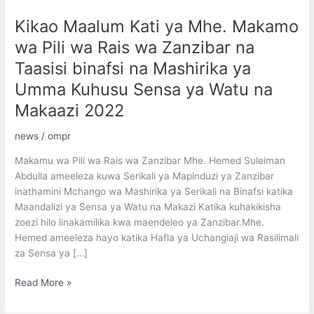
Maalum
Kikao Maalum Kati ya Mhe. Makamo
Kati
ya
wa Pili wa Rais wa Zanzibar na
Mhe.
Taasisi binafsi na Mashirika ya
Makamo
Umma Kuhusu Sensa ya Watu na
wa
Pili
Makaazi 2022
wa
Rais
news
/
ompr
wa
Makamu wa Pili wa Rais wa Zanzibar Mhe. Hemed Suleiman
Zanzibar
Abdulla ameeleza kuwa Serikali ya Mapinduzi ya Zanzibar
na
inathamini Mchango wa Mashirika ya Serikali na Binafsi katika
Taasisi
Maandalizi ya Sensa ya Watu na Makazi Katika kuhakikisha
binafsi
zoezi hilo linakamilika kwa maendeleo ya Zanzibar.Mhe.
na
Hemed ameeleza hayo katika Hafla ya Uchangiaji wa Rasilimali
Mashirika
za Sensa ya […]
ya
Umma
Read More »
Kuhusu
Sensa