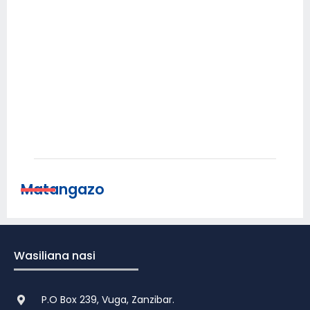
KUVI
VITU
VYA 
ILI
KUKA
NA M
MHE.
SULE
ABDU
Febru
Matangazo
Wasiliana nasi
P.O Box 239, Vuga, Zanzibar.