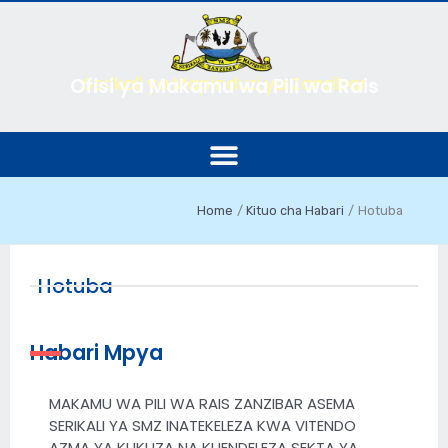
Skip
to
content
Serikali ya Mapinduzi ya Zanzibar
Ofisi ya Makamu wa Pili wa Rais
Home
Kituo cha Habari
Hotuba
Hotuba
Habari Mpya
MAKAMU WA PILI WA RAIS ZANZIBAR ASEMA
SERIKALI YA SMZ INATEKELEZA KWA VITENDO
AZMA YA KUKUZA NA KUENDELEZA SEKTA YA