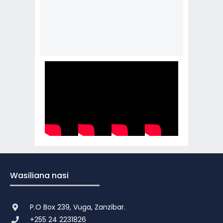
AB
Feb
20
Wasiliana nasi
P.O Box 239, Vuga, Zanzibar.
+255 24 2231826